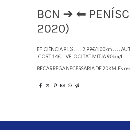
BCN ➔ ⬅︎ PENÍSCO
2020)
EFICIÈNCIA 91% . . . . 2,99€/100km . . . . AUTONOMI
.COST 14€ . . VELOCITAT MITJA 90km/h . . . . . . . . . . .
RECÀRREGA NECESSÀRIA DE 20KM. Es recar