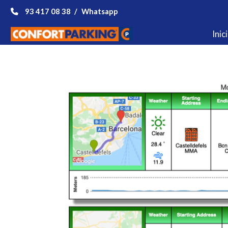
93 417 08 38
/
Whatsapp
Inici